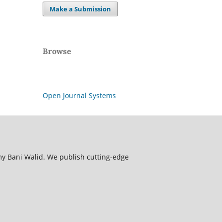
Make a Submission
Browse
Open Journal Systems
my Bani Walid. We publish cutting-edge