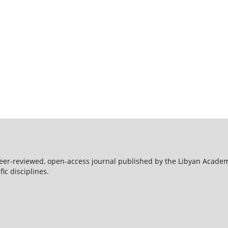
peer-reviewed, open-access journal published by the Libyan Acade
ic disciplines.