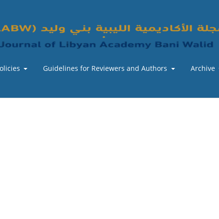
olicies
Guidelines for Reviewers and Authors
Archive