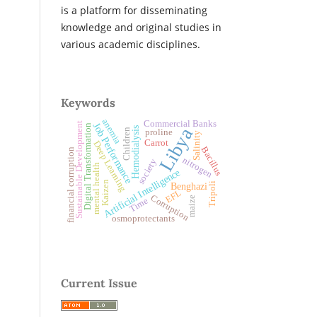
is a platform for disseminating
knowledge and original studies in
various academic disciplines.
Keywords
anemia
Commercial Banks
Sustainable Development
Job Performance
Digital Transformation
Libya
Hemodialysis
Children
proline
Salinity
Carrot
Deep Learning
Bacillus
financial corruption
nitrogen
society
mental health
Artificial Intelligence
Kaizen
Tripoli
Benghazi
EFL
Corruption
maize
Time
osmoprotectants
Current Issue