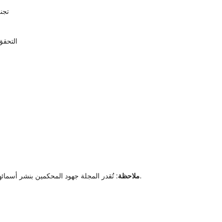
تجن
التحق
: تُقدر المجلة جهود المحكمين بنشر أسمائهم في قائمة المحكمين السنوية (إلا إذا رفض المحكم ذلك).
ملاحظة