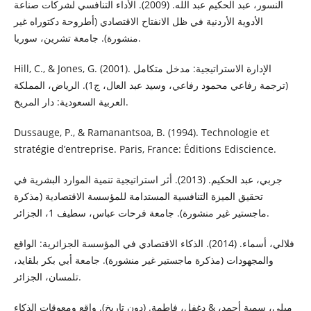
النسور، عبد الحكيم عبد الله. (2009). الأداء التنافسي لشركات صناعة
الأدوية الأردنية في ظل الانفتاح الاقتصادي (أطروحة دكتوراه غير
منشورة). جامعة تشرين، سوريا.
Hill, C., & Jones, G. (2001). الإدارة الاستراتيجية: مدخل متكامل
(ترجمة رفاعي محمود رفاعي، وسيد عبد العال، ج1). الرياض، المملكة
العربية السعودية: دار المريخ.
Dussauge, P., & Ramanantsoa, B. (1994). Technologie et
stratégie d’entreprise. Paris, France: Éditions Ediscience.
جربي، عبد الحكيم. (2013). أثر استراتيجية تنمية الموارد البشرية في
تحقيق الميزة التنافسية المستدامة للمؤسسة الاقتصادية (مذكرة
ماجستير غير منشورة). جامعة فرحات عباس، سطيف 1، الجزائر.
فلالي، أسماء. (2014). الذكاء الاقتصادي في المؤسسة الجزائرية: الواقع
والمجهودات (مذكرة ماجستير غير منشورة). جامعة أبي بكر بلقايد،
تلمسان، الجزائر.
ميلي، سمية أحمد، & دغفل، فاطمة. (دون تاريخ). واقع ومعوقات الذكاء