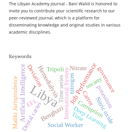
The Libyan Academy Journal - Bani Walid is honored to
invite you to contribute your scientific research to our
peer-reviewed journal, which is a platform for
disseminating knowledge and original studies in various
academic disciplines.
Keywords
Job Performance
Deviation
Artificial Intelligence
Hemodialysis
Nitrate
governance
Tripoli
International System
nitrogen
Time series
society
Maliki Jurisprudence
Libya
potassium
Carrot
Nitric oxide
EFL
Corruption
Dental caries
Benghazi
Deep Learning
Time
Social Worker