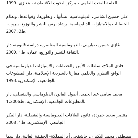
العامة للبحث العلمي ، مركز البحوث الاقتصادية ، بنغازي ،1999.
علي حسين الشامي، الدبلوماسية، نشأتها ، وتطورها، وقواعدها، ونظام
الحصانات والامتيازات الدبلوماسية، رشاد برس للنشر والتوزيع، بيروت،
ط3، 2007.
غازي حسين صباريني، الدبلوماسية المعاصرة، دراسة قانونية، دار
الثقافة للنشر والتوزيع، عمان، ط1 ،2009.
فادي الملاح، سلطات الأمن والحصانات والامتيازات الدبلوماسية في
الواقع النظري والعلمي مقارنا بالشريعة الإسلامية، دار المطبوعات
الجامعية، الإسكندرية،1993.
محمد سامي عبد الحميد، أصول القانون الدبلوماسي والقنصلي، دار
المطبوعات الجامعية، الإسكندرية، ط1،2006.
منتصر سعيد حمودة، قانون العلاقات الدبلوماسية والقنصلية، دار الفكر
الجامعي، الإسكندرية، ط1، 2008
مصطفي محمد البكيري، خاشقجي أم المملكة- الحقيقة الغائبة، دار سما